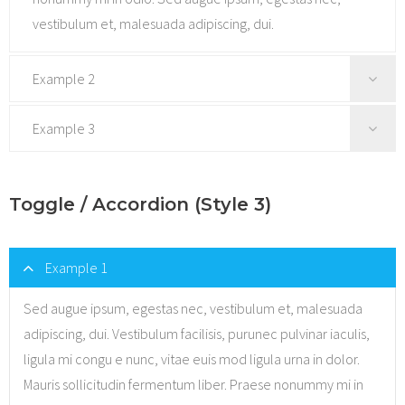
vestibulum et, malesuada adipiscing, dui.
Example 2
Sed augue ipsum, egestas nec, vestibulum et, malesuada
Example 3
adipiscing, dui. Vestibulum facilisis, purunec pulvinar
Sed augue ipsum, egestas nec, vestibulum et, malesuada
iaculis, ligula mi congu e nunc, vitae euis mod ligula urna
Toggle / Accordion (Style 3)
adipiscing, dui. Vestibulum facilisis, purunec pulvinar
in dolor. Mauris sollicitudin fermentum liber. Praese
iaculis, ligula mi congu e nunc, vitae euis mod ligula urna
nonummy mi in odio. Sed augue ipsum, egestas nec,
in dolor. Mauris sollicitudin fermentum liber. Praese
vestibulum et, malesuada adipiscing, dui.
Example 1
nonummy mi in odio. Sed augue ipsum, egestas nec,
vestibulum et, malesuada adipiscing, dui.
Sed augue ipsum, egestas nec, vestibulum et, malesuada
adipiscing, dui. Vestibulum facilisis, purunec pulvinar iaculis,
ligula mi congu e nunc, vitae euis mod ligula urna in dolor.
Mauris sollicitudin fermentum liber. Praese nonummy mi in