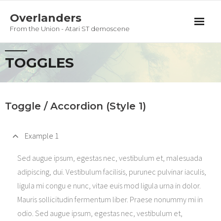
Overlanders
From the Union - Atari ST demoscene
Productions
TOGGLES
Team
Guestbook
Toggle / Accordion (Style 1)
Privacy Policy
Example 1
Sed augue ipsum, egestas nec, vestibulum et, malesuada
adipiscing, dui. Vestibulum facilisis, purunec pulvinar iaculis,
ligula mi congu e nunc, vitae euis mod ligula urna in dolor.
Mauris sollicitudin fermentum liber. Praese nonummy mi in
odio. Sed augue ipsum, egestas nec, vestibulum et,