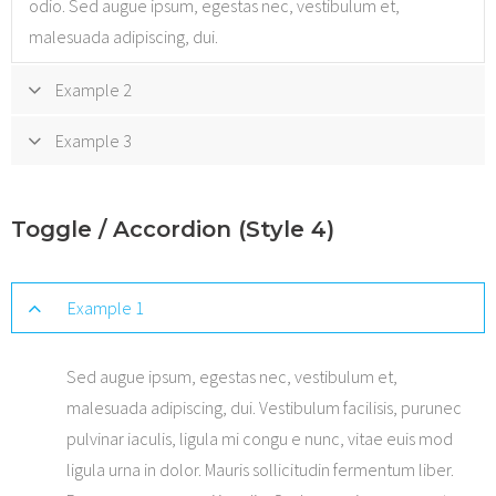
odio. Sed augue ipsum, egestas nec, vestibulum et,
malesuada adipiscing, dui.
Example 2
Sed augue ipsum, egestas nec, vestibulum et, malesuada
Example 3
adipiscing, dui. Vestibulum facilisis, purunec pulvinar iaculis,
Sed augue ipsum, egestas nec, vestibulum et, malesuada
ligula mi congu e nunc, vitae euis mod ligula urna in dolor.
adipiscing, dui. Vestibulum facilisis, purunec pulvinar iaculis,
Toggle / Accordion (Style 4)
Mauris sollicitudin fermentum liber. Praese nonummy mi in
ligula mi congu e nunc, vitae euis mod ligula urna in dolor.
odio. Sed augue ipsum, egestas nec, vestibulum et,
Mauris sollicitudin fermentum liber. Praese nonummy mi in
malesuada adipiscing, dui.
Example 1
odio. Sed augue ipsum, egestas nec, vestibulum et,
malesuada adipiscing, dui.
Sed augue ipsum, egestas nec, vestibulum et,
malesuada adipiscing, dui. Vestibulum facilisis, purunec
pulvinar iaculis, ligula mi congu e nunc, vitae euis mod
ligula urna in dolor. Mauris sollicitudin fermentum liber.