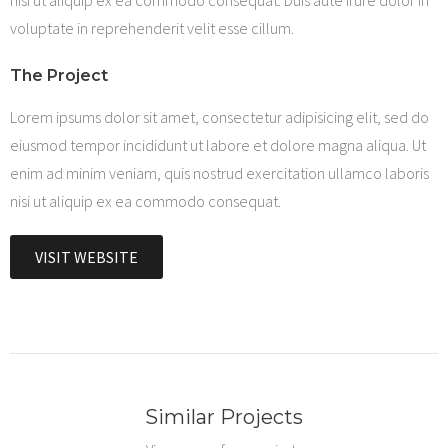
voluptate in reprehenderit velit esse cillum.
The Project
Lorem ipsums dolor sit amet, consectetur adipisicing elit, sed do
eiusmod tempor incididunt ut labore et dolore magna aliqua. Ut
enim ad minim veniam, quis nostrud exercitation ullamco laboris
nisi ut aliquip ex ea commodo consequat.
VISIT WEBSITE
Similar Projects