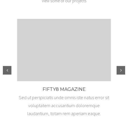
View some of our projects
FIFTY8 MAGAZINE
Sed ut perspiciatis unde omnis iste natus error sit
Sed
voluptatem accusantium doloremque
laudantium, totam rem aperiam eaque.